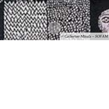
↓
© Catherine Minala – SOFAM
Qu'est-ce que l'art-
thérapie ?